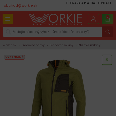
DOPRAVA A PLATBA
KONTAKT
obchod@workie.sk
0
Workie.sk
Pracovné odevy
Pracovné mikiny
Flisové mikiny
VYPREDANÉ
KLI