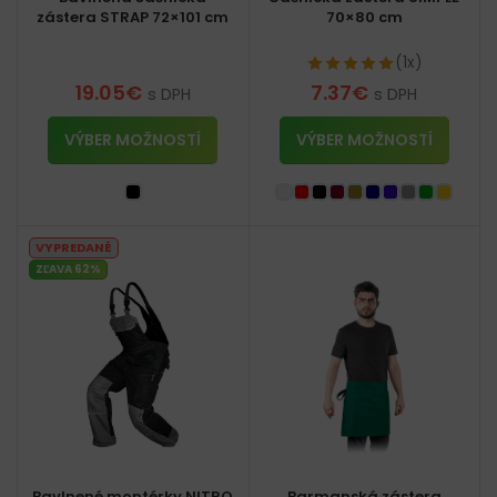
zástera STRAP 72×101 cm
70×80 cm
(1x)
19.05
€
7.37
€
s DPH
s DPH
VÝBER MOŽNOSTÍ
VÝBER MOŽNOSTÍ
VYPREDANÉ
ZĽAVA 62%
Bavlnené montérky NITRO
Barmanská zástera