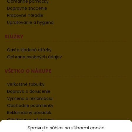
Ochranné pomôcky
Dopravné značenie
Pracovné náradie
Upratovanie a hygiena
SLUŽBY
Často kladené otázky
Ochrana osobných údajov
VŠETKO O NÁKUPE
Veľkostné tabuľky
Doprava a doručenie
Výmena a reklamácia
Obchodné podmienky
Reklamačný poriadok
Odstúpenie od zmluvy
Informácie k odstúpeniu
Spravujte súhlas so súbormi cookie