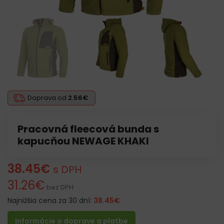
Doprava od
2.56€
Pracovná fleecová bunda s
kapucňou NEWAGE KHAKI
38.45
€
s DPH
31.26
€
bez DPH
Najnižšia cena za 30 dní:
38.45
€
Informácie o doprave a platbe