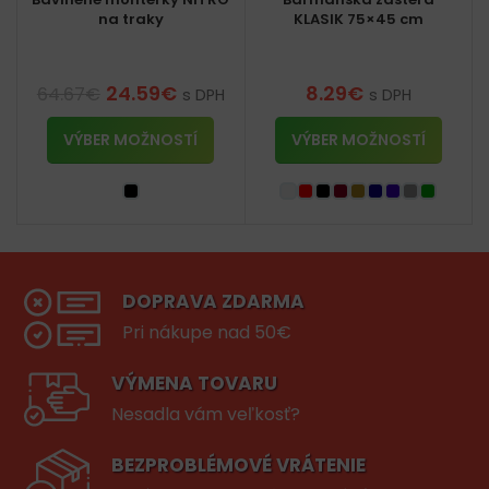
na traky
KLASIK 75×45 cm
24.59
€
8.29
€
64.67
€
s DPH
s DPH
VÝBER MOŽNOSTÍ
VÝBER MOŽNOSTÍ
DOPRAVA ZDARMA
Pri nákupe nad 50€
VÝMENA TOVARU
Nesadla vám veľkosť?
BEZPROBLÉMOVÉ VRÁTENIE