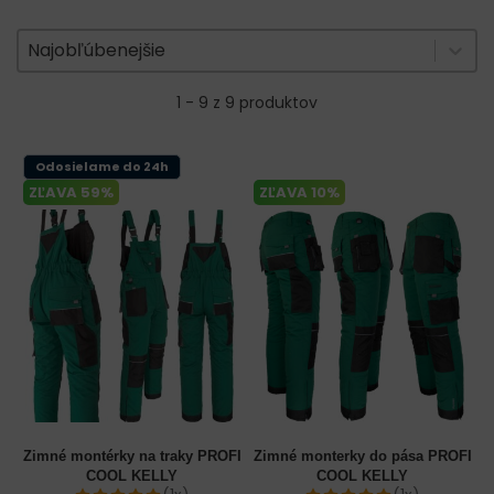
Zoradenie produktov
Sort content
Sort content
Najobľúbenejšie
1 - 9 z 9 produktov
Odosielame do 24h
ZĽAVA 59%
ZĽAVA 10%
Zimné montérky na traky PROFI
Zimné monterky do pása PROFI
COOL KELLY
COOL KELLY