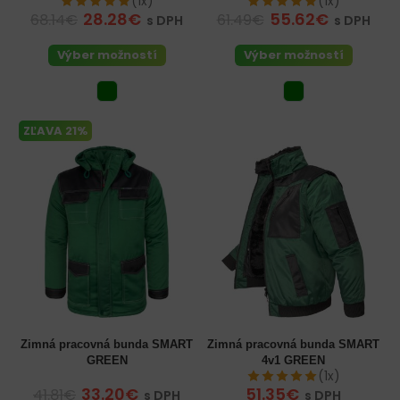
(1x)
(1x)
28.28€
55.62€
68.14€
61.49€
s DPH
s DPH
Výber možností
Výber možností
ZĽAVA 21%
Zimná pracovná bunda SMART
Zimná pracovná bunda SMART
GREEN
4v1 GREEN
(1x)
33.20€
51.35€
41.81€
s DPH
s DPH