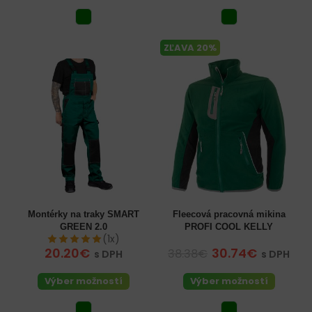
ZĽAVA 20%
Montérky na traky SMART
Fleecová pracovná mikina
GREEN 2.0
PROFI COOL KELLY
(1x)
20.20€
30.74€
38.38€
s DPH
s DPH
Výber možností
Výber možností