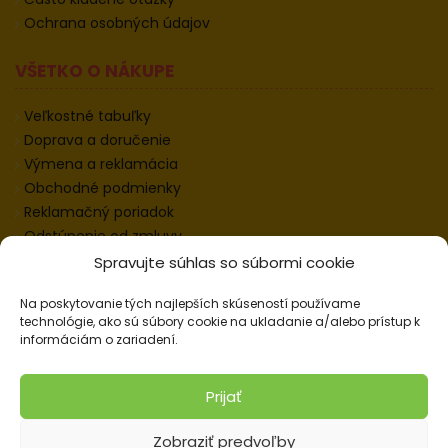
Ochrana osobných údajov
VŠETKO O NÁKUPE
Veľkostné tabuľky
Doprava a doručenie
Výmena a reklamácia
Obchodné podmienky
Reklamačný poriadok
Odstúpenie od zmluvy
Informácie k odstúpeniu
Spravujte súhlas so súbormi cookie
Kontakt
Na poskytovanie tých najlepších skúseností používame
Nastavenie cookies
technológie, ako sú súbory cookie na ukladanie a/alebo prístup k
informáciám o zariadení.
© 2026 Pracovné odevy ZIKO s. r. o., všetky práva
Prijať
vyhradené.
Zobraziť predvoľby