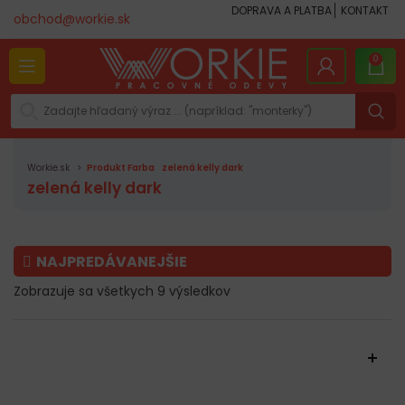
DOPRAVA A PLATBA
KONTAKT
obchod@workie.sk
0
Workie.sk
Produkt Farba
zelená kelly dark
zelená kelly dark
NAJPREDÁVANEJŠIE
Zobrazuje sa všetkych 9 výsledkov
FILTROVAŤ PRODUKTY