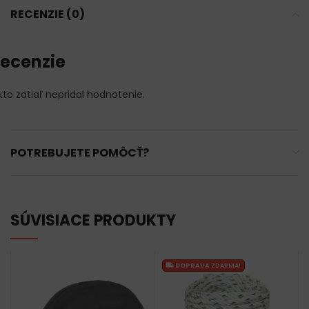
RECENZIE (0)
ecenzie
kto zatiaľ nepridal hodnotenie.
POTREBUJETE POMÔCŤ?
SÚVISIACE PRODUKTY
DOPRAVA
ZDARMA!