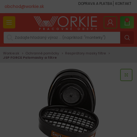
DOPRAVA A PLATBA
KONTAKT
obchod@workie.sk
0
Workie.sk
Ochranné pomôcky
Respirátory masky filtre
JSP FORCE Polomasky a filtre
KLI