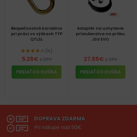
Bezpečnostná karabína
Adaptér na uchytenie
pri práci vo výškach TYP
príslušenstva na prilbu
QTLSL
JSV EVO
(1x)
5.26
€
27.55
€
s DPH
s DPH
PRIDAŤ DO KOŠÍKA
PRIDAŤ DO KOŠÍKA
DOPRAVA ZDARMA
Pri nákupe nad 50€