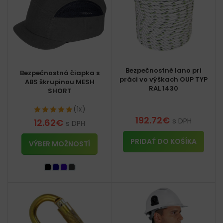
Bezpečnostné lano pri
Bezpečnostná čiapka s
práci vo výškach OUP TYP
ABS škrupinou MESH
RAL 1430
SHORT
(1x)
192.72
€
s DPH
12.62
€
s DPH
PRIDAŤ DO KOŠÍKA
VÝBER MOŽNOSTÍ