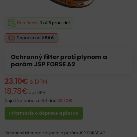
Doručenie:
3 až 5 prac. dní
Doprava od
2.56€
Ochranný filter proti plynom a
parám JSP FORSE A2
23.10
€
s DPH
18.78
€
bez DPH
Najnižšia cena za 30 dní:
23.10
€
Informácie o doprave a platbe
Ochranný filter proti plynom a parám JSP FORSE A2